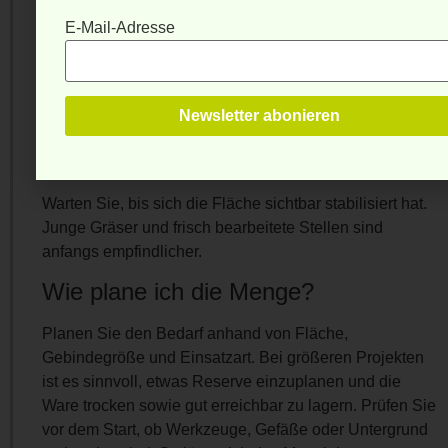
Muss die Fläche gewässert werden?
E-Mail-Adresse
Ja, eine gleichmäßige Feuchtigkeit unterstützt die
Entwicklung. Verwenden Sie einen feinen Strahl, damit
Saat oder Oberfläche nicht weggespült wird.
Wann darf der Rasen wieder belastet
werden?
Warten Sie, bis sich die Fläche sichtbar stabilisiert hat.
Junge Gräser und frisch bearbeitete Stellen sind
anfangs empfindlicher.
Wie plane ich die Menge?
Planen Sie den Bedarf anhand von Fläche,
Gebindegröße und Einsatzart. Bei größeren Projekten
ist es sinnvoll, etwas Reserve einzuplanen und die
Ware trocken sowie gut erreichbar zu lagern. Prüfen Sie
vor dem Start, ob Werkzeuge, Gefäße oder Untergrund