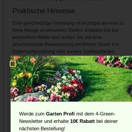
Praktische Hinweise
Eine gleichmäßige Verteilung ist wichtiger als eine zu
hohe Menge an einzelnen Stellen. Arbeiten Sie bei
windstillem Wetter und achten Sie auf eine
anschließende Bewässerung mit feinem Strahl. Für
Bodenverbesserung oder weitere Gartenarbeiten
können passende Erden unter
Pflanzerde
sinnvoll sein.
Häufig gestellte Fragen
Wann ist die beste Zeit für
Reparaturrasen?
Geeignet sind milde Phasen mit ausreichender
Werde zum
Garten Profi
mit dem 4-Green-
Feuchtigkeit. Extreme Hitze, Frost oder Trockenstress
sind ungünstig.
Newsletter und erhalte
10€ Rabatt
bei deiner
nächsten Bestellung!