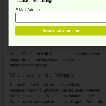
nächsten Bestellung!
Muss die Fläche gewässert werden?
E-Mail-Adresse
Ja, eine gleichmäßige Feuchtigkeit unterstützt die
Entwicklung. Verwenden Sie einen feinen Strahl, damit
Saat oder Oberfläche nicht weggespült wird.
Wann darf der Rasen wieder belastet
werden?
Warten Sie, bis sich die Fläche sichtbar stabilisiert hat.
Junge Gräser und frisch bearbeitete Stellen sind
anfangs empfindlicher.
Wie plane ich die Menge?
Planen Sie den Bedarf anhand von Fläche,
Gebindegröße und Einsatzart. Bei größeren Projekten
ist es sinnvoll, etwas Reserve einzuplanen und die
Ware trocken sowie gut erreichbar zu lagern. Prüfen Sie