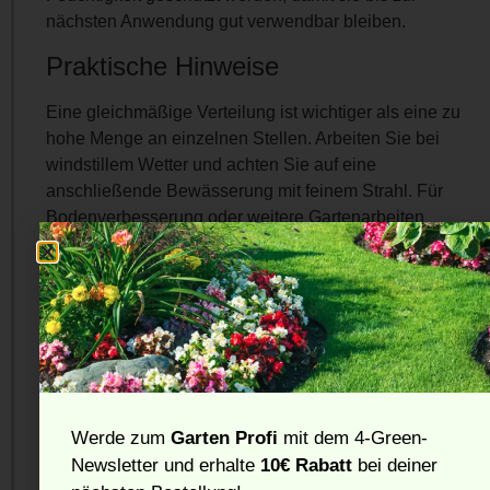
nächsten Anwendung gut verwendbar bleiben.
Praktische Hinweise
Eine gleichmäßige Verteilung ist wichtiger als eine zu
hohe Menge an einzelnen Stellen. Arbeiten Sie bei
windstillem Wetter und achten Sie auf eine
anschließende Bewässerung mit feinem Strahl. Für
Bodenverbesserung oder weitere Gartenarbeiten
können passende Erden unter
Pflanzerde
sinnvoll sein.
Häufig gestellte Fragen
Wann ist die beste Zeit für
Rasensamen?
Geeignet sind milde Phasen mit ausreichender
Werde zum
Garten Profi
mit dem 4-Green-
Feuchtigkeit. Extreme Hitze, Frost oder Trockenstress
Newsletter und erhalte
10€ Rabatt
bei deiner
sind ungünstig.