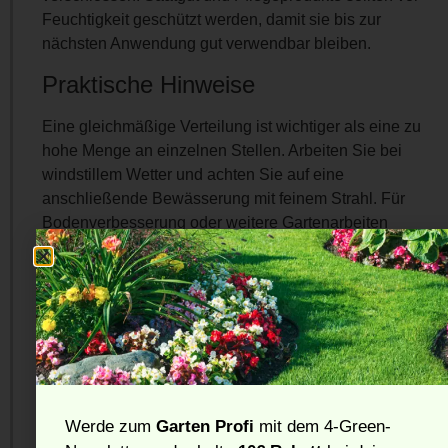
Feuchtigkeit geschützt werden, damit sie bis zur
nächsten Anwendung gut verwendbar bleiben.
Praktische Hinweise
Eine gleichmäßige Verteilung ist wichtiger als eine zu
hohe Menge an einzelnen Stellen. Arbeiten Sie bei
windstillem Wetter und achten Sie auf eine
anschließende Bewässerung mit feinem Strahl. Für
Bodenverbesserung oder weitere Gartenarbeiten
können passende Erden unter
Pflanzerde
sinnvoll sein.
Häufig gestellte Fragen
Wann ist die beste Zeit für
Rasensamen?
Geeignet sind milde Phasen mit ausreichender
Werde zum
Garten Profi
mit dem 4-Green-
Feuchtigkeit. Extreme Hitze, Frost oder Trockenstress