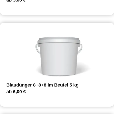
ab
5,00
€
Blaudünger 8+8+8 im Beutel 5 kg
ab
6,00
€