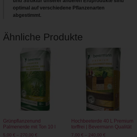
und Struktur unserer anderen Erdprodukte sind
optimal auf verschiedene Pflanzenarten
abgestimmt.
Ähnliche Produkte
Grünpflanzenund
Hochbeeterde 40 L Premium
Palmenerde mit Ton 10 l
torffrei | Bevermann Qualität
5,00
€
–
270,00
€
7,00
€
–
240,00
€