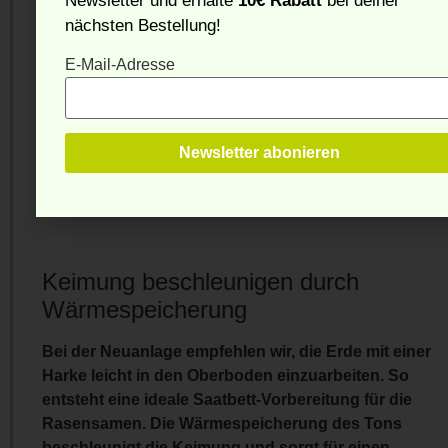
Newsletter und erhalte
10€ Rabatt
bei deiner
Nach dem Ausbringen der Bevermann Premium
nächsten Bestellung!
Rasenerde sollte der Boden leicht angefeuchtet
E-Mail-Adresse
werden. Die
Tonmineralien
speichern das Wasser
und geben es kontinuierlich an die Wurzeln ab. Bei
Trockenperioden müssen Sie so weniger häufig
wässern – das spart Zeit und schont die
Ressourcen. Achten Sie darauf, den Boden
gleichmäßig feucht zu halten, aber nicht zu
überwässern.
Keimung beschleunigen durch
Wärmespeicherung
Bei der Neuanlage empfehlen wir, die Erde mit einer
Harke leicht in den Oberboden einzuarbeiten. So
entsteht eine
ideale Saatbett
-Vorbereitung für die
Rasensamen. Die Wärmespeicherung des Tons
beschleunigt die Keimung und sorgt für einen