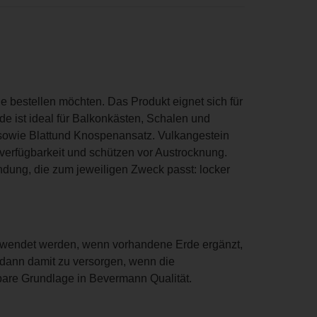
ne bestellen möchten. Das Produkt eignet sich für
 ist ideal für Balkonkästen, Schalen und
n sowie Blattund Knospenansatz. Vulkangestein
fverfügbarkeit und schützen vor Austrocknung.
wendung, die zum jeweiligen Zweck passt: locker
erwendet werden, wenn vorhandene Erde ergänzt,
r dann damit zu versorgen, wenn die
bare Grundlage in Bevermann Qualität.