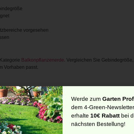
bindegröße
ignet
atzbereiche vorgesehen
assen
 Kategorie
Balkonpflanzenerde
. Vergleichen Sie Gebindegröße
em Vorhaben passt.
Werde zum
Garten Prof
rbereiten
dem 4-Green-Newslette
g leicht auf. Entfernen Sie grobe Reste aus dem Pflanzbereic
erhalte
10€ Rabatt
bei d
Sie zuerst eine Schicht ein, setzen Sie die Pflanze oder das M
nächsten Bestellung!
it die Struktur nicht unnötig verdichtet wird.