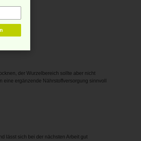
ocknen, der Wurzelbereich sollte aber nicht
on eine ergänzende Nährstoffversorgung sinnvoll
 lässt sich bei der nächsten Arbeit gut