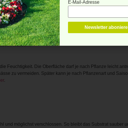
E-Mail-Adresse
efäßen auf Wasserabzug achten.
mäßig verteilen.
end positionieren.
cken.
aßvoll wässern.
e Feuchtigkeit. Die Oberfläche darf je nach Pflanze leicht antr
unässe zu vermeiden. Später kann je nach Pflanzenart und Sais
er
.
 und möglichst verschlossen. So bleibt das Substrat sauber und