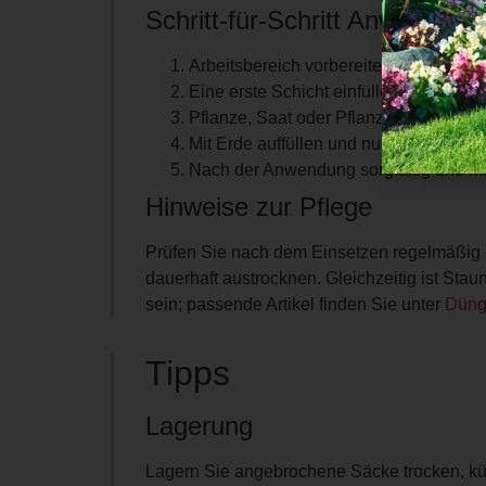
Schritt-für-Schritt Anwendung
Arbeitsbereich vorbereiten und bei G
Eine erste Schicht einfüllen und gleich
Pflanze, Saat oder Pflanzbereich pass
Mit Erde auffüllen und nur leicht andrü
Nach der Anwendung sorgfältig und m
Hinweise zur Pflege
Prüfen Sie nach dem Einsetzen regelmäßig di
dauerhaft austrocknen. Gleichzeitig ist Sta
sein; passende Artikel finden Sie unter
Düng
Tipps
Lagerung
Lagern Sie angebrochene Säcke trocken, kühl