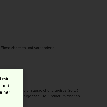
, Einsatzbereich und vorhandene
i
mit
r und
h und wählen Sie ein ausreichend großes Gefäß
einer
aterial ein und ergänzen Sie rundherum frisches