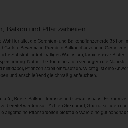
n, Balkon und Pflanzarbeiten
he Wahl für alle, die Geranien- und Balkonpflanzenerde 35 l onli
und Garten. Bevermann Premium Balkonpflanzenund Geranienerde
iche Substrat fördert kräftiges Wachstum, farbintensive Blüte
erspeicherung. Natürliche Tonmineralien verlängern die Nährstof
d hilft dabei, Pflanzen stabil einzusetzen. Wichtig ist eine An
geben und anschließend gleichmäßig anfeuchten.
nzgefäße, Beete, Balkon, Terrasse und Gewächshaus. Es kann v
 vorbereitet werden soll. Achten Sie darauf, Spezialkulturen nu
ele allgemeine Pflanzarbeiten bietet die Ware eine gut handhab