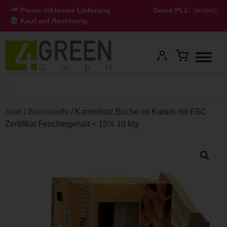
Preise inklusive Lieferung
Deine PLZ:
(ändern)
Kauf auf Rechnung
Start
/
Brennstoffe
/ Kaminholz Buche im Karton mit FSC
Zertifikat Feuchtegehalt < 15% 10 klg