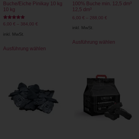
Buche/Eiche Pinikay 10 kg
100% Buche min. 12,5 dm³
10 kg
12,5 dm³
6,00
€
–
288,00
€
Bewertet
6,00
€
–
384,00
€
mit
inkl. MwSt.
5.00
inkl. MwSt.
von 5
Ausführung wählen
Ausführung wählen