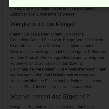
Feuerstellen nie unbeaufsichtigt lassen, Abstand zu
brennbaren Materialien halten und nur geeignete
Anzünder oder Brennstoffe verwenden.
Wie plane ich die Menge?
Planen Sie den Bedarf anhand von Fläche,
Gebindegröße und Einsatzart. Bei größeren Projekten
ist es sinnvoll, etwas Reserve einzuplanen und die
Ware trocken sowie gut erreichbar zu lagern. Prüfen Sie
vor dem Start, ob Werkzeuge, Gefäße oder Untergrund
vorbereitet sind. So lässt sich das Material
gleichmäßiger verarbeiten, und Arbeitsunterbrechungen
werden vermieden. Bei Unsicherheit ist es besser,
zuerst eine kleinere Fläche sauber fertigzustellen und
anschließend abschnittsweise weiterzuarbeiten.
Was verbessert das Ergebnis?
Ein gutes Ergebnis entsteht selten nur durch das