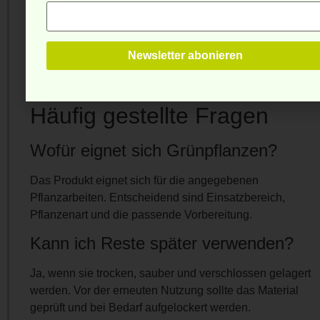
Pflanzenart, Standort, Gefäßgröße und Wasserbedarf.
Bei Balkonkästen und Kübeln ist ein funktionierender
Ablauf besonders wichtig. Im Beet hilft eine
gleichmäßige Vorbereitung, damit das Material nicht nur
oberflächlich verteilt wird.
Häufig gestellte Fragen
Wofür eignet sich Grünpflanzen?
Das Produkt eignet sich für die angegebenen
Pflanzarbeiten. Entscheidend sind Einsatzbereich,
Pflanzenart und die passende Vorbereitung.
Kann ich Reste später verwenden?
Ja, wenn sie trocken, sauber und verschlossen gelagert
werden. Vor der erneuten Nutzung sollte das Material
geprüft und bei Bedarf aufgelockert werden.