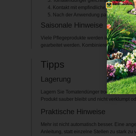
Tomatendünger gleichmäßig ausbring
Kontakt mit empfindlichen Pflanzentei
Nach der Anwendung passend wässern,
Saisonale Hinweise
Viele Pflegeprodukte werden in der aktiven 
gearbeitet werden. Kombinieren Sie die An
Tipps
Lagerung
Lagern Sie Tomatendünger trocken, kühl un
Produkt sauber bleibt und nicht verklumpt o
Praktische Hinweise
Mehr ist nicht automatisch besser. Eine ang
Anleitung, statt einzelne Stellen zu stark 