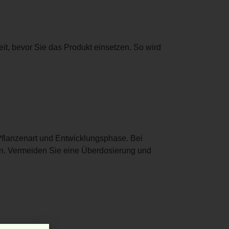
it, bevor Sie das Produkt einsetzen. So wird
flanzenart und Entwicklungsphase. Bei
rn. Vermeiden Sie eine Überdosierung und