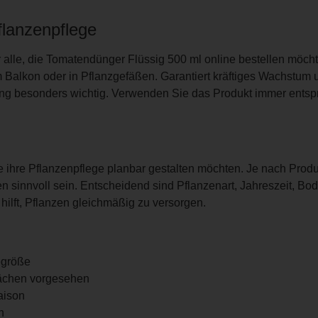
flanzenpflege
r alle, die Tomatendünger Flüssig 500 ml online bestellen möcht
 Balkon oder in Pflanzgefäßen. Garantiert kräftiges Wachstum 
rung besonders wichtig. Verwenden Sie das Produkt immer ents
e ihre Pflanzenpflege planbar gestalten möchten. Je nach Prod
en sinnvoll sein. Entscheidend sind Pflanzenart, Jahreszeit, B
ft, Pflanzen gleichmäßig zu versorgen.
egröße
lächen vorgesehen
Saison
n