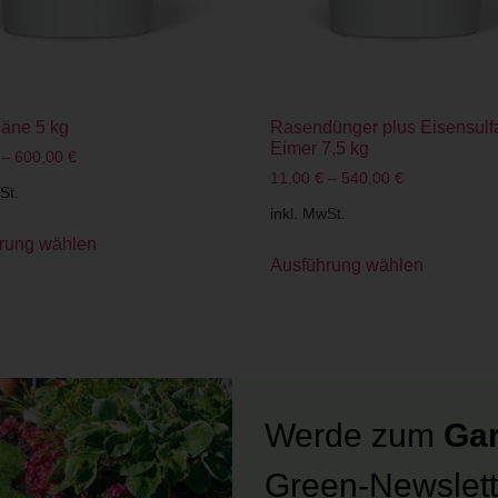
äne 5 kg
Rasendünger plus Eisensulf
Eimer 7,5 kg
–
600,00
€
11,00
€
–
540,00
€
St.
inkl. MwSt.
rung wählen
Ausführung wählen
Werde zum
Gar
Green-Newslett