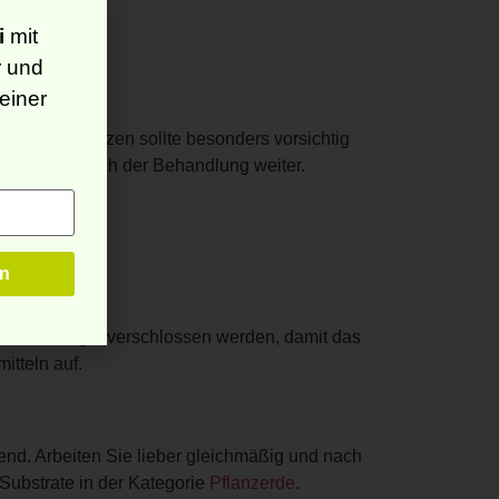
i
mit
r und
einer
wächten Pflanzen sollte besonders vorsichtig
Pflanzen nach der Behandlung weiter.
e sollten gut verschlossen werden, damit das
itteln auf.
end. Arbeiten Sie lieber gleichmäßig und nach
 Substrate in der Kategorie
Pflanzerde
.