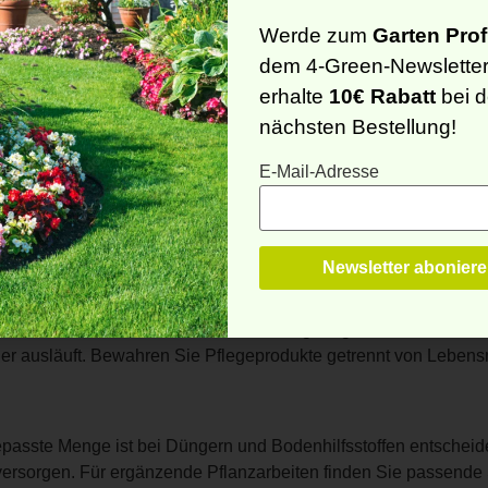
en oder nach Angabe verdünnen.
len nach Möglichkeit vermeiden.
Werde zum
Garten Prof
 wenn dies empfohlen ist.
dem 4-Green-Newslette
erhalte
10€ Rabatt
bei d
nächsten Bestellung!
Wachstumszeit eingesetzt. Bei Hitze, Trockenstress oder gesch
wendung mit angepasster Bewässerung und beobachten Sie die 
E-Mail-Adresse
d außerhalb direkter Sonneneinstrahlung. Angebrochene Gebind
der ausläuft. Bewahren Sie Pflegeprodukte getrennt von Lebensm
epasste Menge ist bei Düngern und Bodenhilfsstoffen entscheid
zu versorgen. Für ergänzende Pflanzarbeiten finden Sie passende