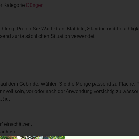
er Kategorie
Dünger
htung. Prüfen Sie Wachstum, Blattbild, Standort und Feuchtigke
end zur tatsächlichen Situation verwendet.
auf dem Gebinde. Wählen Sie die Menge passend zu Fläche, P
nnvoll sein, vor oder nach der Anwendung vorsichtig zu wässe
äßig.
f einschätzen.
achten.