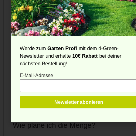
Wofür eignet sich Holzbrikett?
Das Produkt eignet sich für den angegebenen Einsatz.
Beachten Sie immer die Eignung Ihres Geräts.
Wie sollte das Produkt gelagert
werden?
Werde zum
Garten Profi
mit dem 4-Green-
Newsletter und erhalte
10€ Rabatt
bei deiner
Trocken, geschützt und sauber. Feuchtigkeit sollte
nächsten Bestellung!
vermieden werden, damit die Ware gut verwendbar
bleibt.
E-Mail-Adresse
Was ist bei der Sicherheit wichtig?
Feuerstellen nie unbeaufsichtigt lassen, Abstand zu
brennbaren Materialien halten und nur geeignete
Anzünder oder Brennstoffe verwenden.
Wie plane ich die Menge?