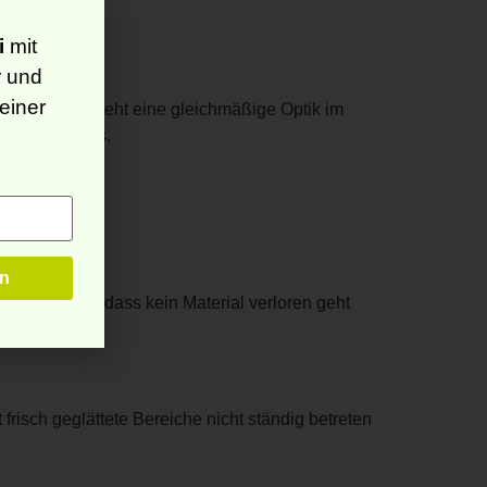
i
mit
r und
einer
Beetflächen steht eine gleichmäßige Optik im
bei Bedarf aus.
ellt werden, dass kein Material verloren geht
 frisch geglättete Bereiche nicht ständig betreten