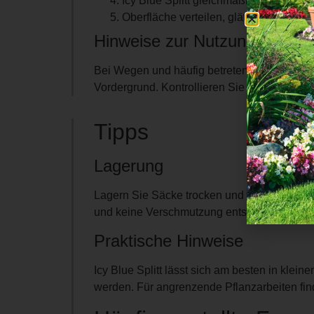
Icy Blue Splitt gleichmäßig ausbringen
Oberfläche verteilen, glätten und Über
Hinweise zur Nutzung
Bei Wegen und häufig betretenen Bereichen i
Vordergrund. Kontrollieren Sie nach starkem 
Tipps
Lagerung
Lagern Sie Säcke trocken und standfest, bis
und keine Verschmutzung entsteht.
Praktische Hinweise
Icy Blue Splitt lässt sich am besten in klein
werden. Für angrenzende Pflanzarbeiten fi