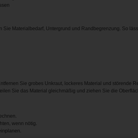
assen
 Sie Materialbedarf, Untergrund und Randbegrenzung. So lässt 
 Entfernen Sie grobes Unkraut, lockeres Material und störende R
erteilen Sie das Material gleichmäßig und ziehen Sie die Oberfl
rechnen.
hten, wenn nötig.
einplanen.