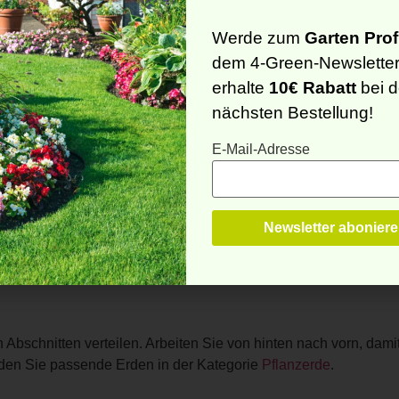
.
gänge kontrollieren.
Werde zum
Garten Prof
dem 4-Green-Newslette
erhalte
10€ Rabatt
bei d
st ein stabiler Untergrund besonders wichtig. Bei dekorativen 
Regen, ob Material verrutscht ist, und gleichen Sie die Fläche 
nächsten Bestellung!
E-Mail-Adresse
 sie verwendet werden. Angebrochene Gebinde sollten so abgest
en Abschnitten verteilen. Arbeiten Sie von hinten nach vorn, damit
nden Sie passende Erden in der Kategorie
Pflanzerde
.