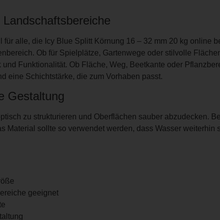
nd Landschaftsbereiche
 für alle, die Icy Blue Splitt Körnung 16 – 32 mm 20 kg online b
enbereich. Ob für Spielplätze, Gartenwege oder stilvolle Fläch
k und Funktionalität. Ob Fläche, Weg, Beetkante oder Pflanzbere
nd eine Schichtstärke, die zum Vorhaben passt.
e Gestaltung
 optisch zu strukturieren und Oberflächen sauber abzudecken. B
Das Material sollte so verwendet werden, dass Wasser weiterhin
größe
bereiche geeignet
te
taltung