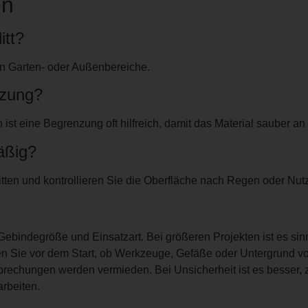
en
itt?
en Garten- oder Außenbereiche.
nzung?
t eine Begrenzung oft hilfreich, damit das Material sauber an O
äßig?
nitten und kontrollieren Sie die Oberfläche nach Regen oder Nu
ebindegröße und Einsatzart. Bei größeren Projekten ist es si
en Sie vor dem Start, ob Werkzeuge, Gefäße oder Untergrund vorb
brechungen werden vermieden. Bei Unsicherheit ist es besser, zu
rbeiten.