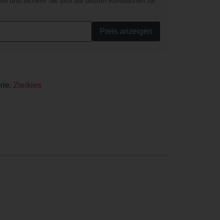
ein und sichern Sie sich die besten Konditionen für
Preis anzeigen
rie:
Zierkies