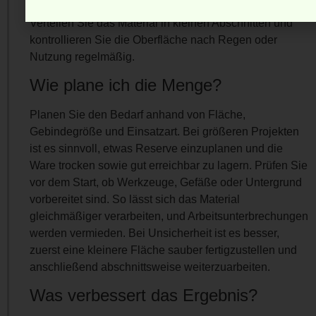
Verteilen Sie das Material in kleinen Abschnitten und
kontrollieren Sie die Oberfläche nach Regen oder
Nutzung regelmäßig.
Wie plane ich die Menge?
Planen Sie den Bedarf anhand von Fläche,
Gebindegröße und Einsatzart. Bei größeren Projekten
ist es sinnvoll, etwas Reserve einzuplanen und die
Ware trocken sowie gut erreichbar zu lagern. Prüfen Sie
vor dem Start, ob Werkzeuge, Gefäße oder Untergrund
vorbereitet sind. So lässt sich das Material
gleichmäßiger verarbeiten, und Arbeitsunterbrechungen
werden vermieden. Bei Unsicherheit ist es besser,
zuerst eine kleinere Fläche sauber fertigzustellen und
anschließend abschnittsweise weiterzuarbeiten.
Was verbessert das Ergebnis?