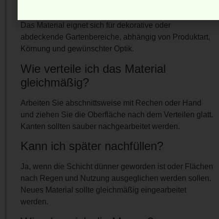
Wofür eignet sich Pinie?
Das Material eignet sich für dekorative oder
abdeckende Gartenbereiche, abhängig von Produktart,
Körnung und gewünschter Optik.
Wie verteile ich das Material
gleichmäßig?
Arbeiten Sie abschnittsweise mit Rechen oder Hand
und ziehen Sie die Oberfläche nach dem Verteilen glatt.
Kanten sollten sauber nachgearbeitet werden.
Kann ich später nachfüllen?
Ja, wenn die Schicht dünner geworden ist oder Flächen
nach Regen und Nutzung ausgeglichen werden sollen.
Neues Material sollte gleichmäßig eingearbeitet
werden.